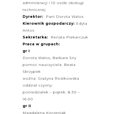
administracji i 10 osób obsługi
technicznej
Dyrektor:
Pani Dorota Walos
Kierownik gospodarczy:
Edyta
Antos
Sekretarka:
Renata Piekarczuk
Praca w grupach:
gr I
Dorota Walos, Barbara Siry
pomoc nauczyciela: Beata
Skrzypek
woźna: Grażyna Rostkowska
oddział czynny:
poniedziałek – piątek: 8.30 –
16.00
gr II
Magdalena Korzeniak