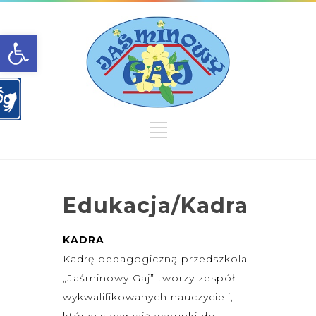
Open toolbar
Edukacja/Kadra
KADRA
Kadrę pedagogiczną przedszkola
„Jaśminowy Gaj” tworzy zespół
wykwalifikowanych nauczycieli,
którzy stwarzają warunki do