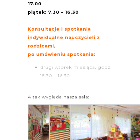
17.00
piątek: 7.30 – 16.30
Konsultacje i spotkania
indywidualne nauczycieli z
rodzicami,
po umówieniu spotkania:
drugi wtorek miesiąca, godz.
15.30 – 16.30
A tak wygląda nasza sala: