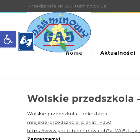
Przedszkole Nr 350 Jaśminowy Gaj
Open toolbar
Home
Aktualności
Wolskie przedszkola –
Wolskie przedszkola – rekrutacja
miejskie-przedszkola_plakat_P350
https://www.youtube.com/watch?v=Wo5Uz_X
Zapraszamy!