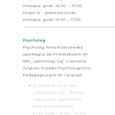
miesiąca, godz. 16.00. – 17.00,
Grupa IV – pierwsza środa
miesiąca, godz. 16.00 – 17.00.
————————————————————————
Psycholog
Psycholog Anna Kostrzewska
opiekująca się Przedszkolem Nr
350 „Jaśminowy Gaj” z ramienia
Zespołu Poradni Psychologiczno-
Pedagogicznych Nr 1 pracuje:
w Przedszkolu Nr 350
„Jaśminowy Gaj”. Terminy
najbliższych dyżurów na
terenie przedszkola:
27.02.2026 r. (9.00 – 13.00)