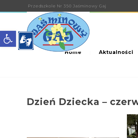
Przedszkole Nr 350 Jaśminowy Gaj
Open toolbar
Home
Aktualności
Dzień Dziecka – czer