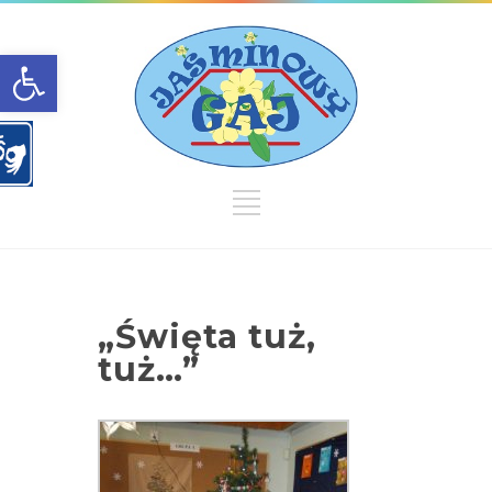
Open toolbar
„Święta tuż,
tuż…”