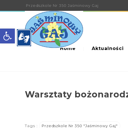
Przedszkole Nr 350 Jaśminowy Gaj
Open toolbar
Home
Aktualności
Warsztaty bożonarodz
Tags :
Przedszkole Nr 350 "Jaśminowy Gaj"