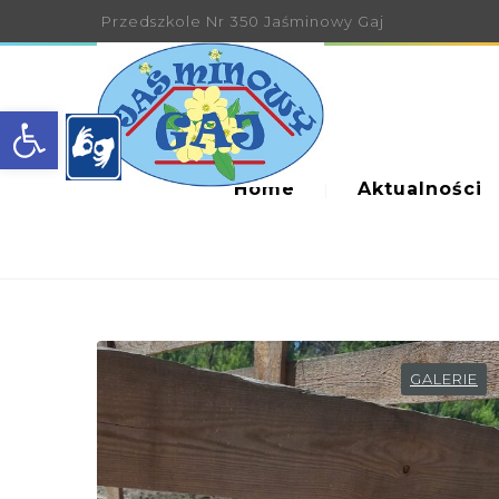
Przedszkole Nr 350 Jaśminowy Gaj
Open toolbar
Home
Aktualności
GALERIE