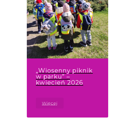
„Wiosenny piknik
w parku” –
kwiecień 2026
Więcej