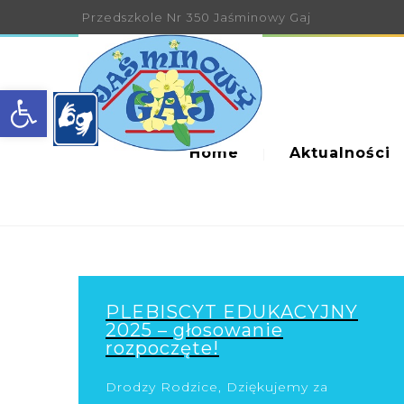
Przedszkole Nr 350 Jaśminowy Gaj
Open toolbar
Home
Aktualności
PLEBISCYT EDUKACYJNY
2025 – głosowanie
rozpoczęte!
Drodzy Rodzice, Dziękujemy za