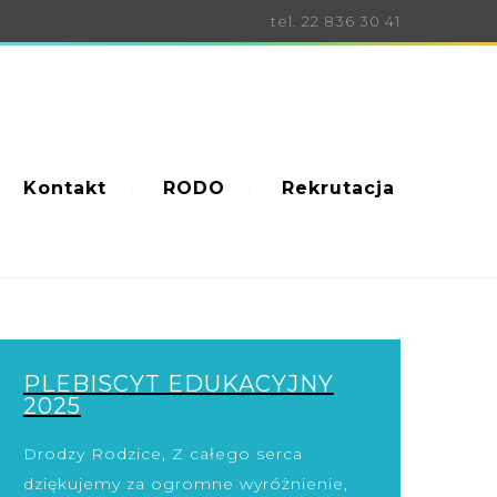
tel. 22 836 30 41
Kontakt
RODO
Rekrutacja
PLEBISCYT EDUKACYJNY
2025
Drodzy Rodzice, Z całego serca
dziękujemy za ogromne wyróżnienie,