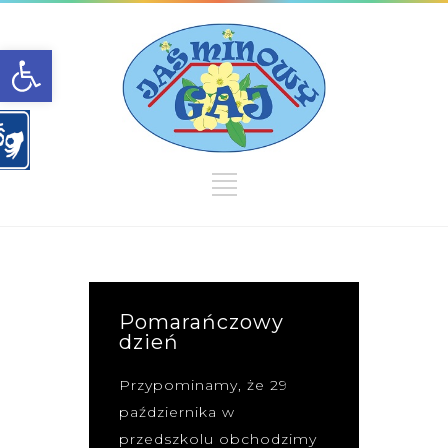
Open toolbar
Pomarańczowy
dzień
Przypominamy, że 29
października w
przedszkolu obchodzimy