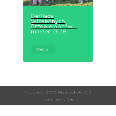
Defilada
Wiosennych
Przebierańców –
marzec 2026
Więcej
Copyright 2020 Przedszkole 350
Jaśminowy Gaj