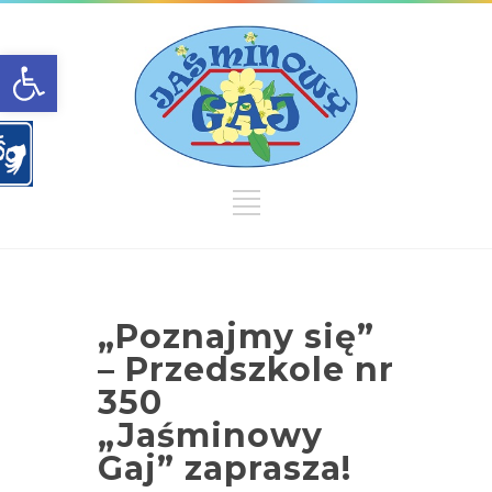
Open toolbar
„Poznajmy się”
– Przedszkole nr
350
„Jaśminowy
Gaj” zaprasza!