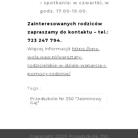
– spotkania: w czwartki, w
godz. 17.00-19.00.
Zainteresowanych rodziców
zapraszamy do kontaktu – tel.:
723 247 794.
Więcej informacji
:
https://ops-
wola.waw.pl/warsztaty-
rodzicielskie-w-dziale-wsparcia-i-
pomocy-rodzinie/
Tags :
Przedszkole Nr 350 "Jaśminowy
Gaj"
Copyright 2020 Przedszkole 350