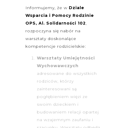
Informujemy, że w
Dziale
Wsparcia i Pomocy Rodzinie
OPS, Al. Solidarności 102
,
rozpoczyna się nabór na
warsztaty doskonalące
kompetencje rodzicielskie:
Warsztaty Umiejętności
Wychowawczych
adresowane do wszystkich
rodziców, którzy
zainteresowani są
pogłębieniem więzi ze
swoim dzieckiem i
budowaniem relacji opartej
na wzajemnym zaufaniu i
szacunku. Warsztaty odbędą