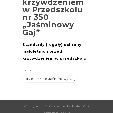
krzywdzeniem
w Przedszkolu
nr 350
„Jaśminowy
Gaj”
Standardy (reguły) ochrony
małoletnich przed
krzywdzeniem w przedszkolu
Tags :
przedszkole Jaśminowy Gaj
Copyright 2020 Przedszkole 350
Jaśminowy Gaj