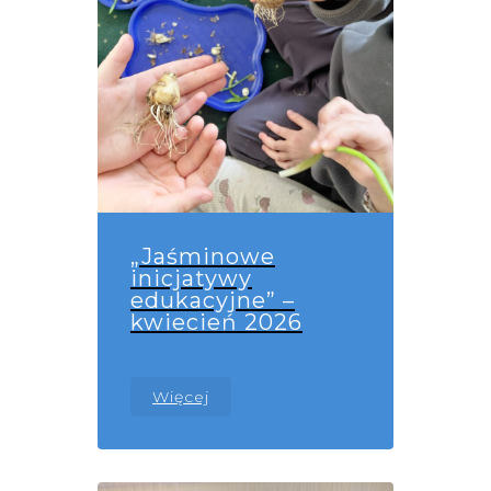
„Jaśminowe
inicjatywy
edukacyjne” –
kwiecień 2026
Więcej